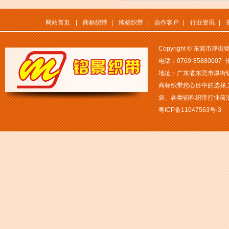
网站首页
|
商标织带
|
纯棉织带
|
合作客户
|
行业资讯
|
Copyright © 东莞市
电话：0769-85880007 传
地址：广东省东莞市厚街镇白
商标织带您心目中的选择
袋、各类辅料织带行业前
粤ICP备11047563号-3