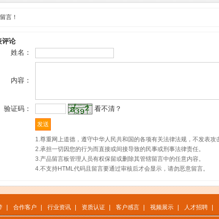
留言！
表评论
姓名：
内容：
验证码：
看不清？
1.尊重网上道德，遵守中华人民共和国的各项有关法律法规，不发表攻
2.承担一切因您的行为而直接或间接导致的民事或刑事法律责任。
3.产品留言板管理人员有权保留或删除其管辖留言中的任意内容。
4.不支持HTML代码且留言要通过审核后才会显示，请勿恶意留言。
带
|
合作客户
|
行业资讯
|
资质认证
|
客户感言
|
视频展示
|
人才招聘
|