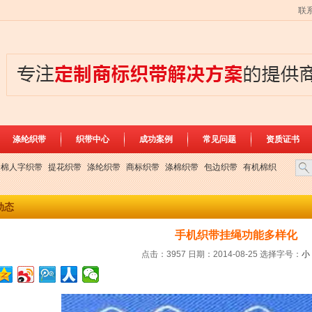
联
涤纶织带
织带中心
成功案例
常见问题
资质证书
全棉人字织带
提花织带
涤纶织带
商标织带
涤棉织带
包边织带
有机棉织
动态
手机织带挂绳功能多样化
点击：3957 日期：2014-08-25
选择字号：
小