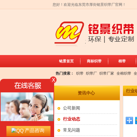
您好！欢迎光临东莞市厚街铭景织带厂官网！
铭景首页
商标织带
棉带
热门搜索：
织带
织带厂
织带厂家
全棉织带
带
环保织带
行业
资讯中心
公司新闻
行业动态
常见问题
产品咨询