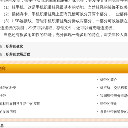
带
挂绳的发展，很多电器市场纷纷和
织带厂
家合作，开发多元化的智能手
1）挂手机。这是手机织带挂绳最基本的功能。当然挂绳的装饰不仅美
2）插储存卡。手机织带挂绳上面有孔槽可以分开两个部分，一些部件可以
3）USB连接线。智能手机织带挂绳分拆成两部分，一部分可以连接在
SB连接线的功能，不仅可以读取、存储文件，还可以当充电连接线。
然还有很多附加性的功能，充分体现一绳多用的特点，深受年轻人喜
篇：
织带的变化
篇：
织带的发展历程
内容
棉带的简介
棉带的种类
棉混纺、交织棉带
挂带
我国织带细分市场
原材料在日常生活中的应用
织带的变化
的发展历程
条条丝带传递爱的
信息