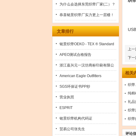
织
别在哪儿？
为什么会选择东莞织带厂家(二）？
（
（
恭喜铭景织带厂实力更上一层楼！
（
U
文章排行
当
铭景织带OEKO - TEX ® Standard
上一
100-环保证书(2018年)
APEO测试合格报告
下一
浙江嘉兴元一汉坊商标印刷有限公
相关
司
American Eagle Outfitters
织带.
SGS环保证书PP纱
纯棉
营业执照
礼品
ESPRIT
织带
铭景织带机构代码证
织带
贸易公司张先生
评论