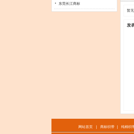
东莞长江商标
暂无
发
网站首页
|
商标织带
|
纯棉织