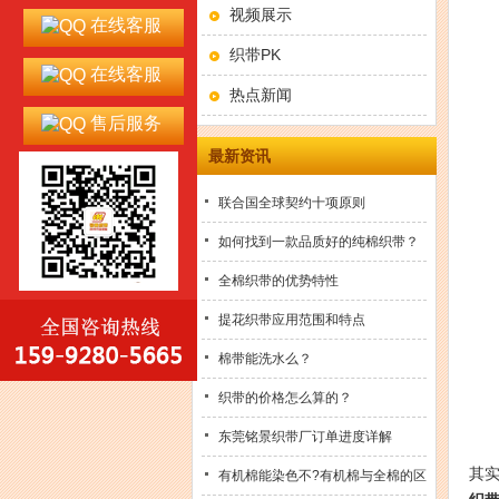
视频展示
在线客服
织带PK
在线客服
热点新闻
售后服务
最新资讯
联合国全球契约十项原则
如何找到一款品质好的纯棉织带？
全棉织带的优势特性
提花织带应用范围和特点
棉带能洗水么？
织带的价格怎么算的？
东莞铭景织带厂订单进度详解
现
其
有机棉能染色不?有机棉与全棉的区